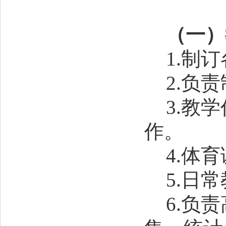
（一）
1.制
2.负
3.教
作。
4.体
5.日
6.负