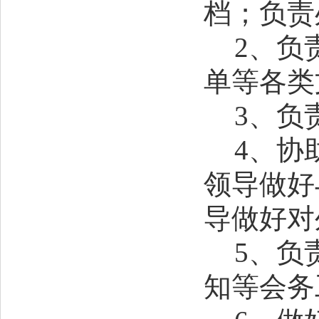
档；负责
2
、负
单等各类
3
、负
4
、协
领导做好
导做好对
5
、负
知等
会务