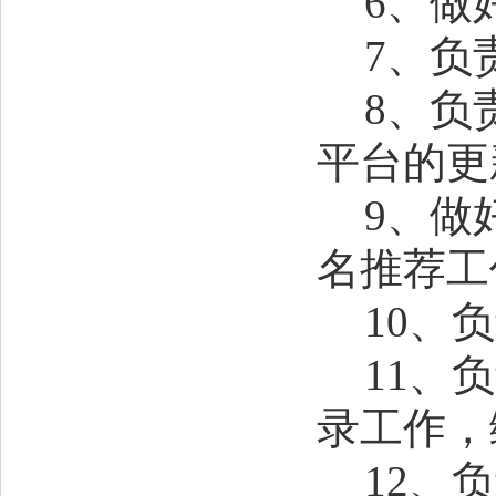
6
、做
7
、负
8
、负
平台
的更
9
、做
名推荐工
10、
11、
录工作，
12、