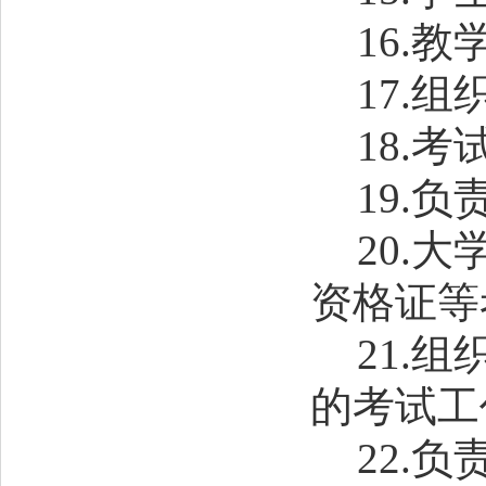
16
.教
17
.组
18
.考
19
.负
20
.大
资格证
等
21
.组
的考试工
22
.负