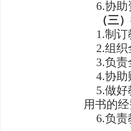
6
.协
（
三
）
1.制
2.组
3.负
4.协
5.做
用书的经
6.负