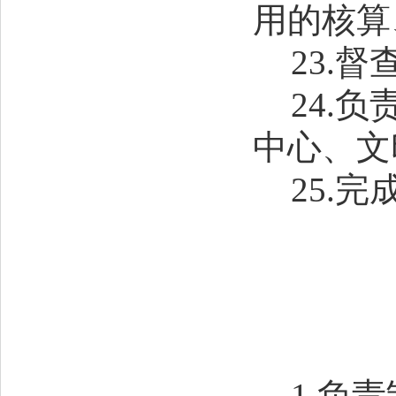
用的核算
23
.督
24
.负
中心、文
25
.完
1.负