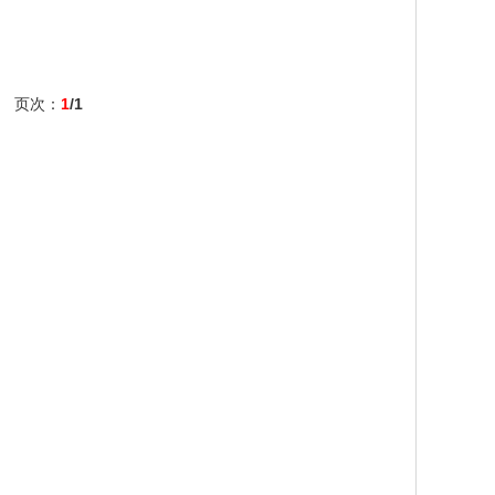
页次：
1
/1