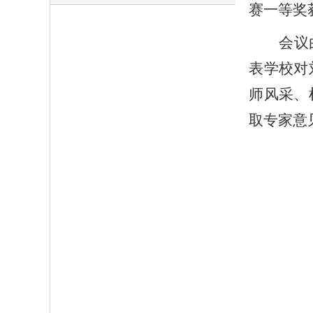
赛一等奖
会议
表学校对
师风采、
取专家意