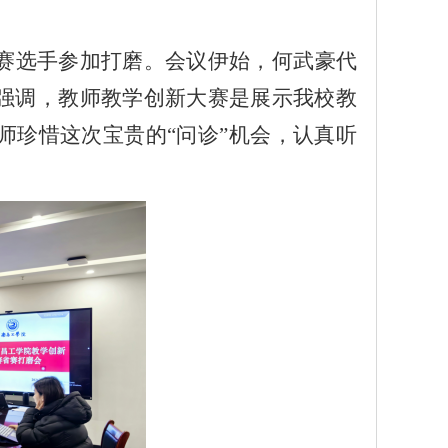
赛选手参加打磨
。会议伊始，
何武豪
代
强调，
教师
教学创新大赛是展示我校教
师珍惜这次宝贵的
“问诊”机会，认真听